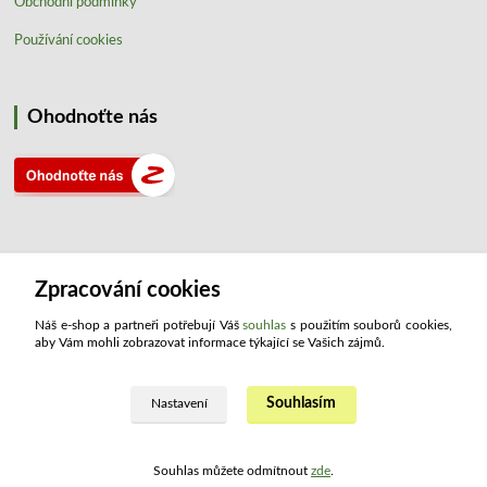
Obchodní podmínky
Používání cookies
Ohodnoťte nás
Zpracování cookies
Kontakty
Náš e-shop a partneři potřebují Váš
souhlas
s použitím souborů cookies,
aby Vám mohli zobrazovat informace týkající se Vašich zájmů.
ATLAS drogerie ®
+420 321 734 109
Souhlasím
Nastavení
(Po - Pá, 8:00 - 15:30)
info@atlashop.cz
Souhlas můžete odmítnout
zde
.