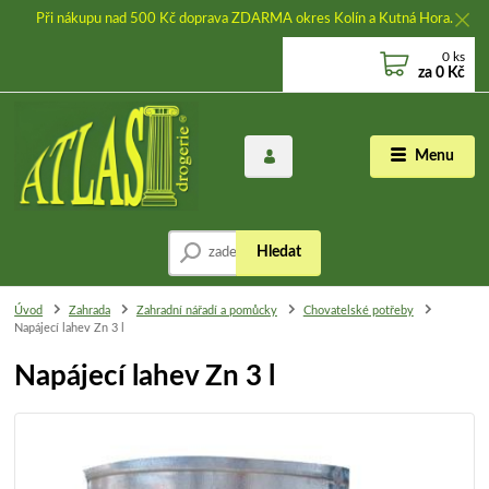
Při nákupu nad 500 Kč doprava ZDARMA okres Kolín a Kutná Hora.
0
ks
za
0 Kč
Menu
Hledat
Úvod
Zahrada
Zahradní nářadí a pomůcky
Chovatelské potřeby
Napájecí lahev Zn 3 l
Napájecí lahev Zn 3 l