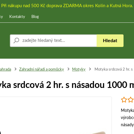
Při nákupu nad 500 Kč doprava ZDARMA okres Kolín a Kutná Hora.
ky
Kontakty
Blog
Hledat
ahrada
Zahradní nářadí a pomůcky
Motyky
Motyka srdcová 2 hr. 
ka srdcová 2 hr. s násadou 1000
Motyka
výrobc
násady