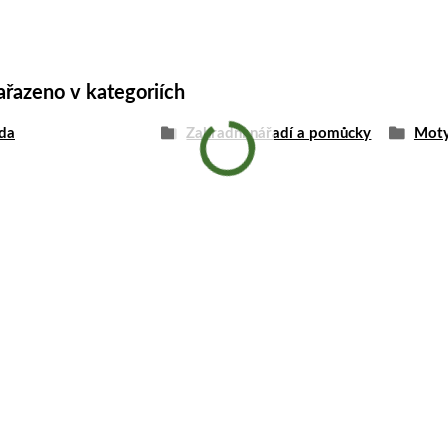
ařazeno v kategoriích
da
Zahradní nářadí a pomůcky
Mot