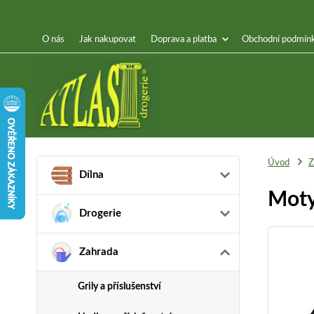
O nás
Jak nakupovat
Doprava a platba
Obchodní podmín
Úvod
Z
Dílna
Moty
Drogerie
Zahrada
Grily a příslušenství