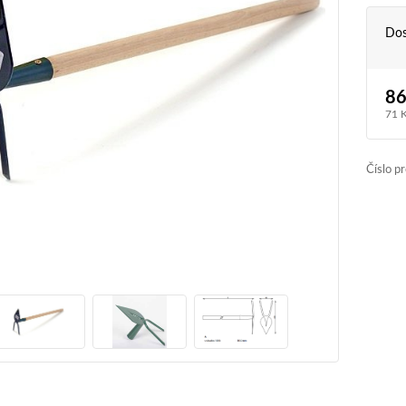
Dos
86
71 
Číslo p