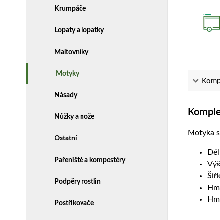
Krumpáče
Lopaty a lopatky
Maltovníky
Motyky
Kompl
Násady
Komplet
Nůžky a nože
Motyka s
Ostatní
Dél
Pařeniště a kompostéry
Výš
Šíř
Podpěry rostlin
Hmo
Hmo
Postřikovače