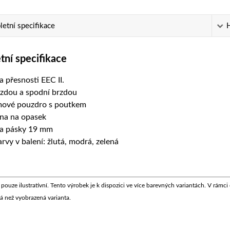
etní specifikace
ní specifikace
da přesnosti EEC II.
rzdou a spodní brzdou
ové pouzdro s poutkem
na na opasek
ka pásky 19 mm
arvy v balení: žlutá, modrá, zelená
e pouze ilustrativní. Tento výrobek je k dispozici ve více barevných variantách. V rá
á než vyobrazená varianta.