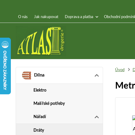
O nás
Jak nakupovat
Doprava a platba
Obchodní podmín
Úvod
D
Dílna
Metr
Elektro
Malířské potřeby
Nářadí
Dráty