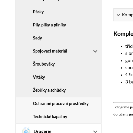
Pásky
Kompl
Pily, pilky a pilníky
Komplet
Sady
tří
Spojovací materiál
s b
gum
Šroubováky
spo
šíř
Vrtáky
3 b
Žebříky a schůdky
Ochranné pracovní prostředky
Fotografie j
doručena jin
Technické kapaliny
Drogerie