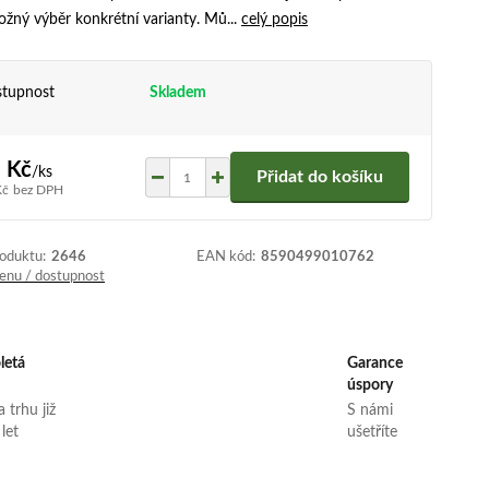
ožný výběr konkrétní varianty. Mů...
celý popis
tupnost
Skladem
 Kč
/
ks
Přidat do košíku
Kč
bez DPH
roduktu:
2646
EAN kód:
8590499010762
cenu / dostupnost
letá
Garance
úspory
 trhu již
S námi
 let
ušetříte