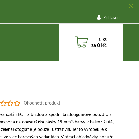
Přihlášení
0
ks
za
0 Kč
Ohodnotit produkt
přesnosti EEC II.s brzdou a spodní brzdougumové pouzdro s
mspona na opasekšířka pásky 19 mm3 barvy v balení: žlutá,
zelenáFotografie je pouze ilustrativní. Tento výrobek je k
ci ve více barevných variantách. V rámci objednávky bohužel