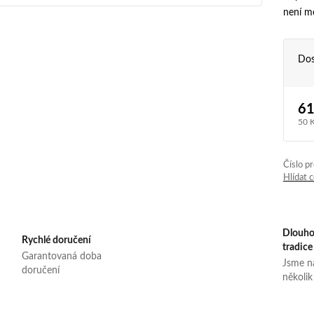
není m
Dos
61
50 
Číslo p
Hlídat 
Dlouho
Rychlé doručení
tradice
Garantovaná doba
Jsme na
doručení
několik