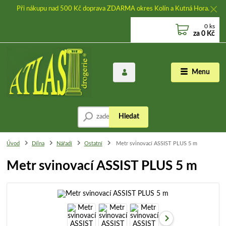
Při nákupu nad 500 Kč doprava ZDARMA okres Kolín a Kutná Hora.
0
ks
za
0 Kč
Menu
Hledat
Úvod
Dílna
Nářadí
Ostatní
Metr svinovací ASSIST PLUS 5 m
Metr svinovací ASSIST PLUS 5 m