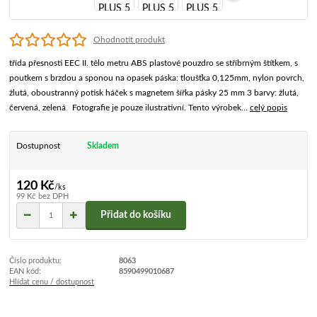
Ohodnotit produkt
třída přesnosti EEC II. tělo metru ABS plastové pouzdro se stříbrným štítkem, s
poutkem s brzdou a sponou na opasek páska: tloušťka 0,125mm, nylon povrch,
žlutá, oboustranný potisk háček s magnetem šířka pásky 25 mm 3 barvy: žlutá,
červená, zelená Fotografie je pouze ilustrativní. Tento výrobek...
celý popis
Dostupnost
Skladem
120 Kč
/
ks
99 Kč
bez DPH
Přidat do košíku
Číslo produktu:
8063
EAN kód:
8590499010687
Hlídat cenu / dostupnost