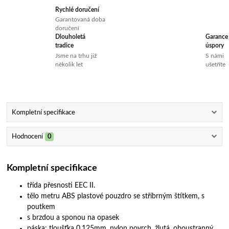
Rychlé doručení
Garantovaná doba
doručení
Dlouholetá
Garance
tradice
úspory
Jsme na trhu již
S námi
několik let
ušetříte
Kompletní specifikace
Hodnocení
0
Kompletní specifikace
třída přesnosti EEC II.
tělo metru ABS plastové pouzdro se stříbrným štítkem, s
poutkem
s brzdou a sponou na opasek
páska: tloušťka 0,125mm, nylon povrch, žlutá, oboustranný