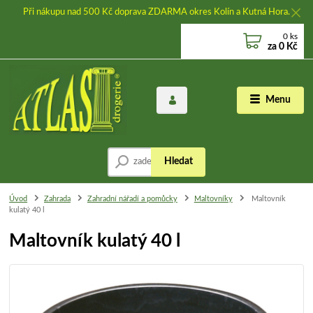
Při nákupu nad 500 Kč doprava ZDARMA okres Kolín a Kutná Hora.
0
ks
za
0 Kč
Menu
Hledat
Úvod
Zahrada
Zahradní nářadí a pomůcky
Maltovníky
Maltovník
kulatý 40 l
Maltovník kulatý 40 l