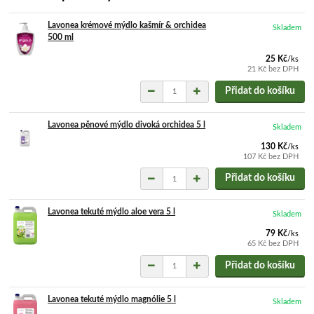
Lavonea krémové mýdlo kašmír & orchidea
Skladem
500 ml
25 Kč
/
ks
21 Kč
bez DPH
Přidat do košíku
Lavonea pěnové mýdlo divoká orchidea 5 l
Skladem
130 Kč
/
ks
107 Kč
bez DPH
Přidat do košíku
Lavonea tekuté mýdlo aloe vera 5 l
Skladem
79 Kč
/
ks
65 Kč
bez DPH
Přidat do košíku
Lavonea tekuté mýdlo magnólie 5 l
Skladem