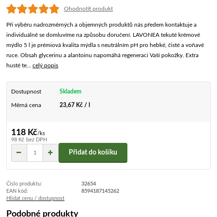
Ohodnotit produkt
Při výběru nadrozměrných a objemných produktů nás předem kontaktuje a
individuálně se domluvíme na způsobu doručení. LAVONEA tekuté krémové
mýdlo 5 l je prémiová kvalita mýdla s neutrálním pH pro hebké, čisté a voňavé
ruce. Obsah glycerinu a alantoinu napomáhá regeneraci Vaší pokožky. Extra
husté te...
celý popis
Dostupnost
Skladem
Měrná cena
23,67 Kč / l
118 Kč
/
ks
98 Kč
bez DPH
Přidat do košíku
Číslo produktu:
32654
EAN kód:
8594187145262
Hlídat cenu / dostupnost
Podobné produkty