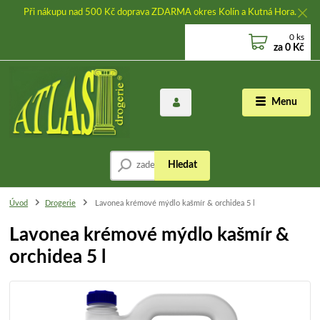
Při nákupu nad 500 Kč doprava ZDARMA okres Kolín a Kutná Hora.
0
ks
za
0 Kč
Menu
Hledat
Úvod
Drogerie
Lavonea krémové mýdlo kašmír & orchidea 5 l
Lavonea krémové mýdlo kašmír &
orchidea 5 l