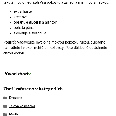
tekuté mýdlo nedráždí Vaši pokožku a zanechá ji jemnou a hebkou.
extra husté
krémové
obsahuje glycerin a alantoin
bohatá pěna
zjemňuje a zvláčňuje
Použití:
Nadávkujte mýdlo na mokrou pokožku rukou, důkladně
namydlete i v okolí nehtů a mezi prsty. Poté důkladně opláchněte
čistou vodou.
Původ zboží
Zboží zařazeno v kategoriích
Drogerie
Tělová kosmetika
Mýdla