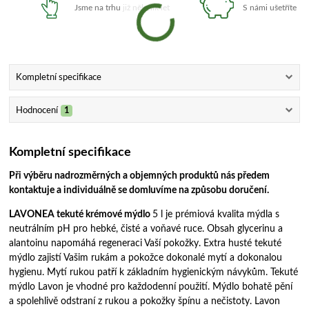
Jsme na trhu již několik let
S námi ušetříte
Kompletní specifikace
Hodnocení
1
Kompletní specifikace
Při výběru nadrozměrných a objemných produktů nás předem
kontaktuje a individuálně se domluvíme na způsobu doručení.
LAVONEA tekuté krémové mýdlo
5 l je prémiová kvalita mýdla s
neutrálním pH pro hebké, čisté a voňavé ruce. Obsah glycerinu a
alantoinu napomáhá regeneraci Vaší pokožky. Extra husté tekuté
mýdlo zajistí Vašim rukám a pokožce dokonalé mytí a dokonalou
hygienu. Mytí rukou patří k základním hygienickým návykům. Tekuté
mýdlo Lavon je vhodné pro každodenní použití. Mýdlo bohatě pění
a spolehlivě odstraní z rukou a pokožky špínu a nečistoty. Lavon