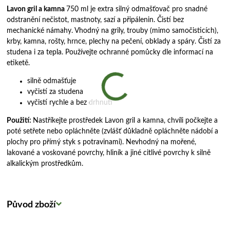
Lavon gril a kamna
750 ml je extra silný odmašťovač pro snadné
odstranění nečistot, mastnoty, sazí a připálenin. Čistí bez
mechanické námahy. Vhodný na grily, trouby (mimo samočisticích),
krby, kamna, rošty, hrnce, plechy na pečení, obklady a spáry. Čistí za
studena i za tepla. Používejte ochranné pomůcky dle informací na
etiketě.
silně odmašťuje
vyčistí za studena
vyčistí rychle a bez drhnutí
Použití:
Nastříkejte prostředek Lavon gril a kamna, chvíli počkejte a
poté setřete nebo opláchněte (zvlášť důkladně opláchněte nádobí a
plochy pro přímý styk s potravinami). Nevhodný na mořené,
lakované a voskované povrchy, hliník a jiné citlivé povrchy k silně
alkalickým prostředkům.
Původ zboží