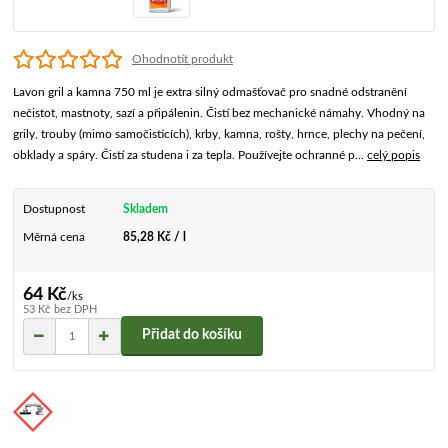
Ohodnotit produkt
Lavon gril a kamna 750 ml je extra silný odmašťovač pro snadné odstranění
nečistot, mastnoty, sazí a připálenin. Čistí bez mechanické námahy. Vhodný na
grily, trouby (mimo samočisticích), krby, kamna, rošty, hrnce, plechy na pečení,
obklady a spáry. Čistí za studena i za tepla. Používejte ochranné p...
celý popis
Dostupnost
Skladem
Měrná cena
85,28 Kč / l
64 Kč
/
ks
53 Kč
bez DPH
Přidat do košíku