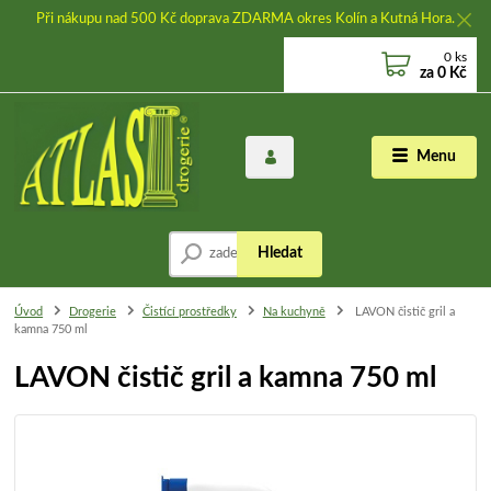
Při nákupu nad 500 Kč doprava ZDARMA okres Kolín a Kutná Hora.
0
ks
za
0 Kč
Menu
Hledat
Úvod
Drogerie
Čistící prostředky
Na kuchyně
LAVON čistič gril a
kamna 750 ml
LAVON čistič gril a kamna 750 ml