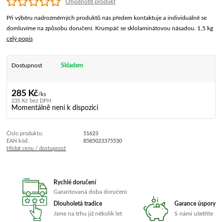
Ohodnotit produkt
Při výběru nadrozměrných produktů nás předem kontaktuje a individuálně se
domluvíme na způsobu doručení. Krumpáč se sklolaminátovou násadou. 1,5 kg
celý popis
Dostupnost
Skladem
285 Kč
/
ks
235 Kč
bez DPH
Momentálně není k dispozici
Číslo produktu:
51623
EAN kód:
8585023375530
Hlídat cenu / dostupnost
Rychlé doručení
Garantovaná doba doručení
Dlouholetá tradice
Garance úspory
Jsme na trhu již několik let
S námi ušetříte