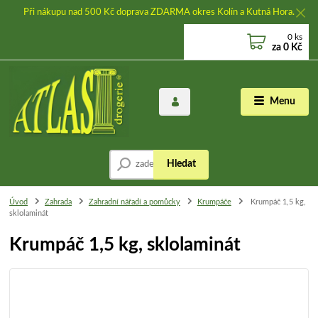
Při nákupu nad 500 Kč doprava ZDARMA okres Kolín a Kutná Hora.
0
ks
za
0 Kč
Menu
Hledat
Úvod
Zahrada
Zahradní nářadí a pomůcky
Krumpáče
Krumpáč 1,5 kg,
sklolaminát
Krumpáč 1,5 kg, sklolaminát