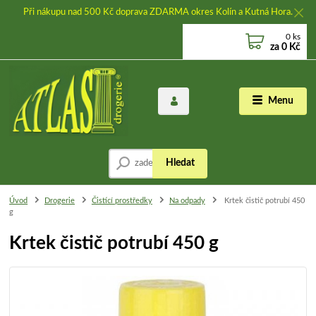
Při nákupu nad 500 Kč doprava ZDARMA okres Kolín a Kutná Hora.
0
ks
za
0 Kč
Menu
Hledat
Úvod
Drogerie
Čistící prostředky
Na odpady
Krtek čistič potrubí 450
g
Krtek čistič potrubí 450 g