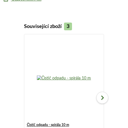
Související zboží
3
Čistič odpadu - spirála 10 m
Čistič odpadu 