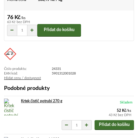
76 Kč
/
ks
63 Kč
bez DPH
Přidat do košíku
Číslo produktu:
24331
EAN kód:
5901312001028
Hlídat cenu / dostupnost
Podobné produkty
Krtek čistič potrubí 270 g
Skladem
52 Kč
/
ks
43 Kč
bez DPH
Přidat do košíku