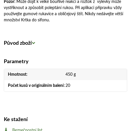
Pozor:
Může dojít k velké bouřlivé reakci a roztok z výlevky může
vystříknout a způsobit poleptání rukou. Při aplikaci přípravku vždy
používejte gumové rukavice a obličejový štít. Nikdy nedávejte větší
množství Krtka do sifonu.
Původ zboží
Parametry
Hmotnost
450 g
Počet kusů v originálním balení
20
Ke stažení
Bezpečnostní list