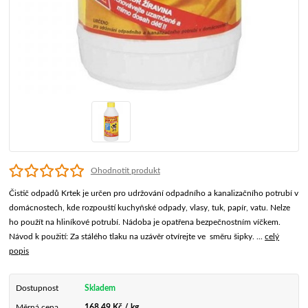
Ohodnotit produkt
Čistič odpadů Krtek je určen pro udržování odpadního a kanalizačního potrubí v
domácnostech, kde rozpouští kuchyňské odpady, vlasy, tuk, papír, vatu. Nelze
ho použít na hliníkové potrubí. Nádoba je opatřena bezpečnostním víčkem.
Návod k použití: Za stálého tlaku na uzávěr otvírejte ve směru šipky. ...
celý
popis
Dostupnost
Skladem
Měrná cena
168,49 Kč / kg