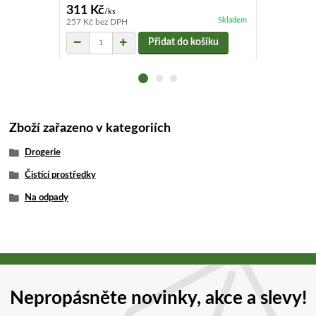
311 Kč
466 Kč
/
ks
/
ks
Skladem
257 Kč
bez DPH
385 Kč
bez D
Přidat do košíku
Zboží zařazeno v kategoriích
Drogerie
Čistící prostředky
Na odpady
Nepropásněte novinky, akce a slevy!