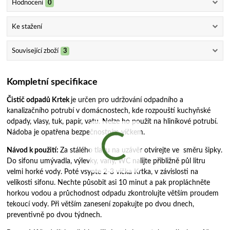
Hodnocení
0
Ke stažení
Související zboží
3
Kompletní specifikace
Čistič odpadů Krtek
je určen pro udržování odpadního a
kanalizačního potrubí v domácnostech, kde rozpouští kuchyňské
odpady, vlasy, tuk, papír, vatu. Nelze ho použít na hliníkové potrubí.
Nádoba je opatřena bezpečnostním víčkem.
Návod k použití:
Za stálého tlaku na uzávěr otvírejte ve směru šipky.
Do sifonu umývadla, výlevky, vany, WC nalijte přibližně půl litru
velmi horké vody. Poté vsypte 2-3 víčka Krtka, v závislosti na
velikosti sifonu. Nechte působit asi 10 minut a pak propláchněte
horkou vodou a průchodnost odpadu zkontrolujte větším proudem
tekoucí vody. Při větším zanesení zopakujte po dvou dnech,
preventivně po dvou týdnech.