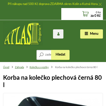
Při nákupu nad 500 Kč doprava ZDARMA okres Kolín a Kutná Hora.
0
ks
za
0 Kč
Menu
Hledat
Úvod
Zahrada
Kolečka a vozíky
Korba na kolečko plechová černá 80 l
Korba na kolečko plechová černá 80
l