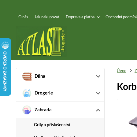
O nás
Jak nakupovat
Doprava a platba
Obchodní podmín
Úvod
Z
Dílna
Korb
Drogerie
Zahrada
Grily a příslušenství