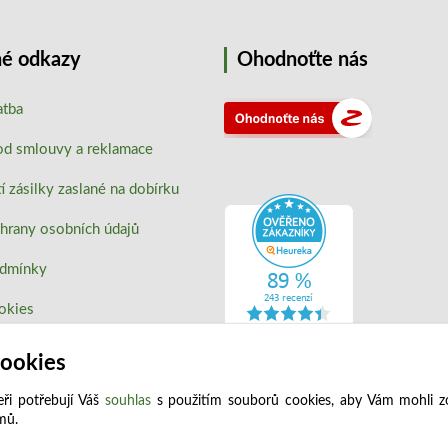
é odkazy
Ohodnoťte nás
atba
od smlouvy a reklamace
 zásilky zaslané na dobírku
hrany osobních údajů
odmínky
okies
cookies
ři potřebují Váš
souhlas
s použitím souborů cookies, aby Vám mohli z
jmů.