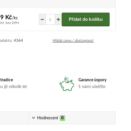
9 Kč
/
ks
Přidat do košíku
 Kč
bez DPH
roduktu:
4364
Hlídat cenu / dostupnost
 tradice
Garance úspory
 již několik let
S námi ušetříte
Hodnocení
0