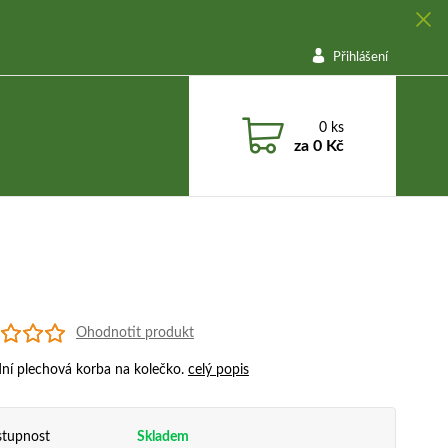
Přihlášení
0
ks
za
0 Kč
Ohodnotit produkt
ní plechová korba na kolečko.
celý popis
tupnost
Skladem