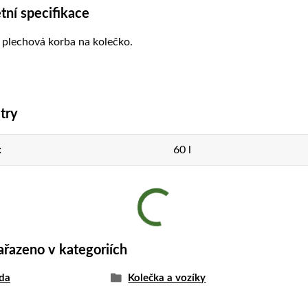
ní specifikace
 plechová korba na kolečko.
try
60 l
ařazeno v kategoriích
da
Kolečka a vozíky