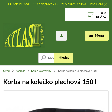
Při nákupu nad 500 Kč doprava ZDARMA okres Kolín a Kutná Hora.
0
ks
za
0 Kč
Menu
Hledat
Úvod
Zahrada
Kolečka a vozíky
Korba na kolečko plechová 150 l
Korba na kolečko plechová 150 l