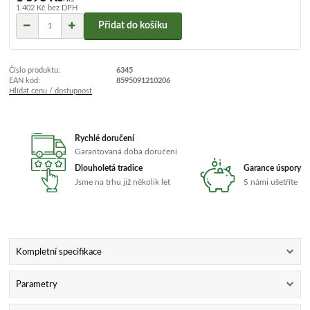
1 402 Kč
bez DPH
Přidat do košíku
Číslo produktu:
6345
EAN kód:
8595091210206
Hlídat cenu / dostupnost
Rychlé doručení
Garantovaná doba doručení
Dlouholetá tradice
Garance úspory
Jsme na trhu již několik let
S námi ušetříte
Kompletní specifikace
Parametry