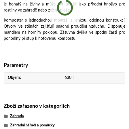
je bohatý na živiny a může být použit jako přírodní hnojivo pro
rostliny ve zahradě nebo zelené ploše.
Komposter s jednoduchou montáží a lehkou, odolnou konstrukcí.
Otvory ve stěnách zajišťují snadné proudění vzduchu. Disponuje
mandlem na horním poklopu. Zásuvná dvířka ve spodní části pro
pohodlný přístup k hotovému kompostu.
Parametry
Objem
630 l
Zboží zařazeno v kategoriích
Zahrada
Zahradní nářadí a pomůcky