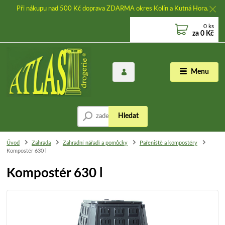
Při nákupu nad 500 Kč doprava ZDARMA okres Kolín a Kutná Hora.
0
ks
za
0 Kč
Menu
Hledat
Úvod
Zahrada
Zahradní nářadí a pomůcky
Pařeniště a kompostéry
Kompostér 630 l
Kompostér 630 l