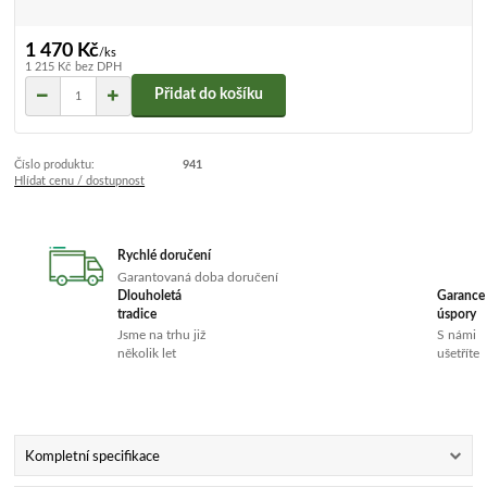
1 470 Kč
/
ks
1 215 Kč
bez DPH
Přidat do košíku
Číslo produktu:
941
Hlídat cenu / dostupnost
Rychlé doručení
Garantovaná doba doručení
Dlouholetá
Garance
tradice
úspory
Jsme na trhu již
S námi
několik let
ušetříte
Kompletní specifikace