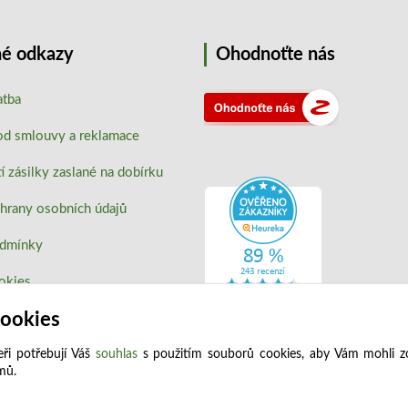
é odkazy
Ohodnoťte nás
atba
od smlouvy a reklamace
 zásilky zaslané na dobírku
hrany osobních údajů
odmínky
okies
cookies
ři potřebují Váš
souhlas
s použitím souborů cookies, aby Vám mohli z
jmů.