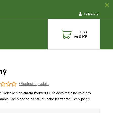
Přihlášení
0
ks
za
0 Kč
ný
Ohodnotit produkt
ní kolečko s objemem korby 80 l. Kolečko má plné kolo pro
 manipulaci. Vhodné na stavbu nebo na zahradu.
celý popis