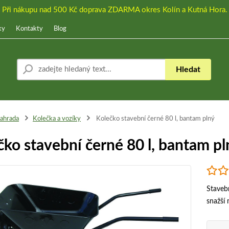
Při nákupu nad 500 Kč doprava ZDARMA okres Kolín a Kutná Hora.
ky
Kontakty
Blog
Hledat
ahrada
Kolečka a vozíky
Kolečko stavební černé 80 l, bantam plný
čko stavební černé 80 l, bantam pl
Staveb
snažší