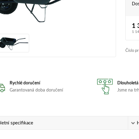
Dos
1 
1 1
Číslo p
Rychlé doručení
Dlouholetá
Garantovaná doba doručení
Jsme na trhu
etní specifikace