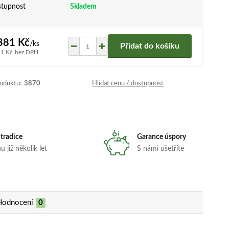
tupnost
Skladem
381 Kč
/
ks
Přidat do košíku
41 Kč
bez DPH
roduktu:
3870
Hlídat cenu / dostupnost
 tradice
Garance úspory
 již několik let
S námi ušetříte
Hodnocení
0