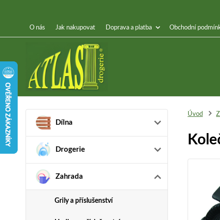
O nás
Jak nakupovat
Doprava a platba
Obchodní podmín
Úvod
Z
Dílna
Kole
Drogerie
Zahrada
Grily a příslušenství