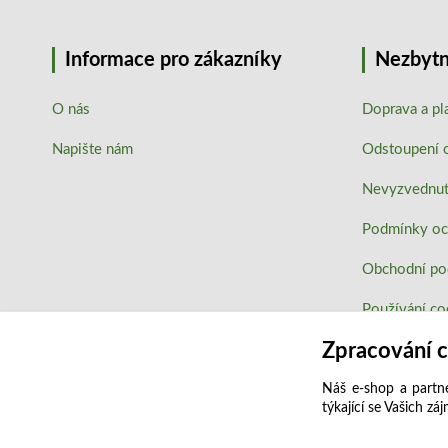
Informace pro zákazníky
Nezbytn
O nás
Doprava a pl
Napište nám
Odstoupení 
Nevyzvednutí
Podmínky oc
Obchodní p
Používání co
Zpracování 
Náš e-shop a partne
týkající se Vašich zá