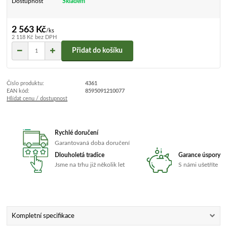
Dostupnost
Skladem
2 563 Kč
/
ks
2 118 Kč
bez DPH
Přidat do košíku
Číslo produktu:
4361
EAN kód:
8595091210077
Hlídat cenu / dostupnost
Rychlé doručení
Garantovaná doba doručení
Dlouholetá tradice
Garance úspory
Jsme na trhu již několik let
S námi ušetříte
Kompletní specifikace