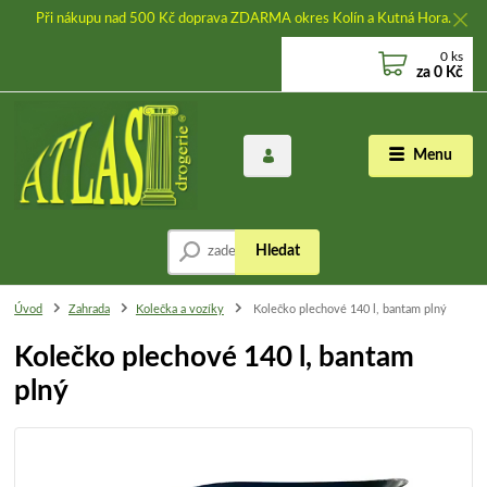
Při nákupu nad 500 Kč doprava ZDARMA okres Kolín a Kutná Hora.
0
ks
za
0 Kč
Menu
Hledat
Úvod
Zahrada
Kolečka a vozíky
Kolečko plechové 140 l, bantam plný
Kolečko plechové 140 l, bantam
plný