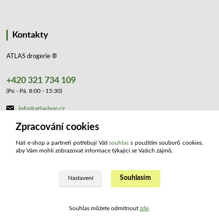
Kontakty
ATLAS drogerie ®
+420 321 734 109
(Po - Pá, 8:00 - 15:30)
info@atlashop.cz
Zpracování cookies
Náš e-shop a partneři potřebují Váš
souhlas
s použitím souborů cookies,
aby Vám mohli zobrazovat informace týkající se Vašich zájmů.
Souhlasím
Upravit sběr cookies.
Nastavení
2023 ATLAS drogerie ®. Všechna práva vyhrazena.
Souhlas můžete odmítnout
zde
.
Vytvořeno na
Eshop-rychle.cz