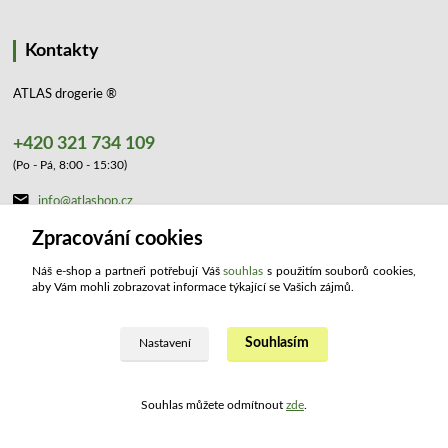
Kontakty
ATLAS drogerie ®
+420 321 734 109
(Po - Pá, 8:00 - 15:30)
info@atlashop.cz
Zpracování cookies
Náš e-shop a partneři potřebují Váš
souhlas
s použitím souborů cookies,
aby Vám mohli zobrazovat informace týkající se Vašich zájmů.
Upravit sběr cookies.
Souhlasím
Nastavení
2023 ATLAS drogerie ®. Všechna práva vyhrazena.
Souhlas můžete odmítnout
zde
.
Vytvořeno na
Eshop-rychle.cz