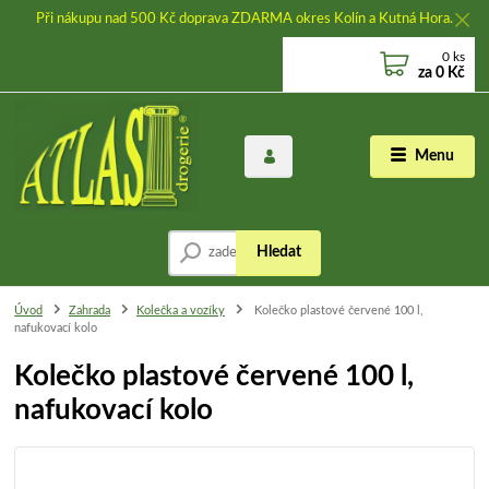
Při nákupu nad 500 Kč doprava ZDARMA okres Kolín a Kutná Hora.
0
ks
za
0 Kč
Menu
Hledat
Úvod
Zahrada
Kolečka a vozíky
Kolečko plastové červené 100 l,
nafukovací kolo
Kolečko plastové červené 100 l,
nafukovací kolo