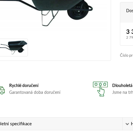
Dos
3 
2 7
Číslo p
Rychlé doručení
Dlouholetá
Garantovaná doba doručení
Jsme na trhu
etní specifikace