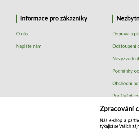
Informace pro zákazníky
Nezbytn
O nás
Doprava a pl
Napište nám
Odstoupení 
Nevyzvednutí
Podmínky oc
Obchodní p
Používání co
Zpracování 
Náš e-shop a partne
týkající se Vašich zá