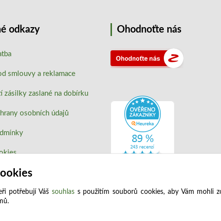
é odkazy
Ohodnoťte nás
atba
od smlouvy a reklamace
 zásilky zaslané na dobírku
hrany osobních údajů
odmínky
okies
cookies
ři potřebují Váš
souhlas
s použitím souborů cookies, aby Vám mohli z
jmů.