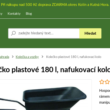
Při nákupu nad 500 Kč doprava ZDARMA okres Kolín a Kutná Hora.
ky
Kontakty
Blog
Hledat
ahrada
Kolečka a vozíky
Kolečko plastové 180 l, nafukovací kolo
čko plastové 180 l, nafukovací kol
Hospod
rámem.
manipu