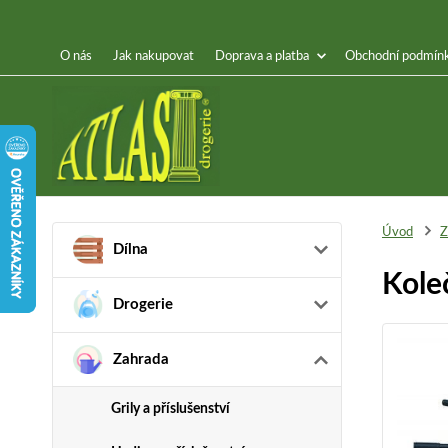
O nás
Jak nakupovat
Doprava a platba
Obchodní podmín
Úvod
Z
Dílna
Kole
Drogerie
Zahrada
Grily a příslušenství