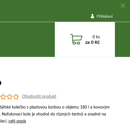
Přihlášení
0
ks
za
0 Kč
o
Ohodnotit produkt
ářské kolečko s plastovou korbou o objemu 180 l a kovovým
 Nafukovací kolo je vhodné do různých terénů a snadné na
laci.
celý popis