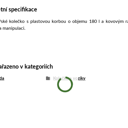
ní specifikace
ské kolečko s plastovou korbou o objemu 180 l a kovovým r
a manipulaci.
ařazeno v kategoriích
da
Kolečka a vozíky