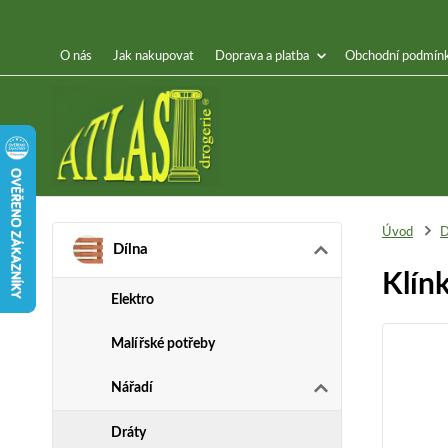
O nás
Jak nakupovat
Doprava a platba
Obchodní podmín
Úvod
D
Dílna
Klín
Elektro
Malířské potřeby
Nářadí
Dráty