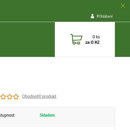
Přihlášení
0
ks
za
0 Kč
Ohodnotit produkt
tupnost
Skladem