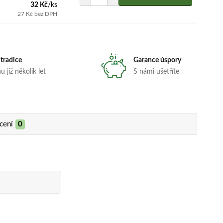
32 Kč
/
ks
27 Kč
bez DPH
 tradice
Garance úspory
 již několik let
S námi ušetříte
cení
0