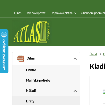
O nás
Jak nakupovat
Doprava a platba
Obchodní podmín
Úvod
D
Dílna
Klad
Elektro
Malířské potřeby
Nářadí
Dráty