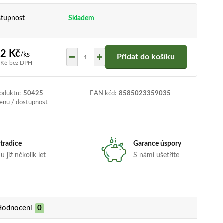
tupnost
Skladem
2 Kč
/
ks
Přidat do košíku
 Kč
bez DPH
roduktu:
50425
EAN kód:
8585023359035
cenu / dostupnost
 tradice
Garance úspory
 již několik let
S námi ušetříte
Hodnocení
0