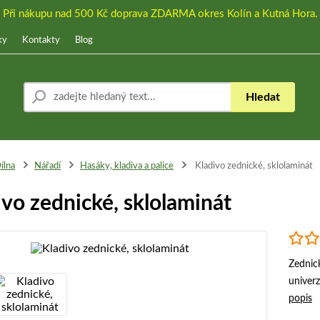
Při nákupu nad 500 Kč doprava ZDARMA okres Kolín a Kutná Hora.
ky
Kontakty
Blog
Hledat
ílna
Nářadí
Hasáky, kladiva a palice
Kladivo zednické, sklolaminát
ivo zednické, sklolaminát
Zednick
univerz
popis