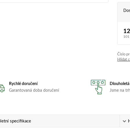
Dos
12
101
Číslo p
Hlídat 
Rychlé doručení
Dlouholetá
Garantovaná doba doručení
Jsme na trhu
etní specifikace