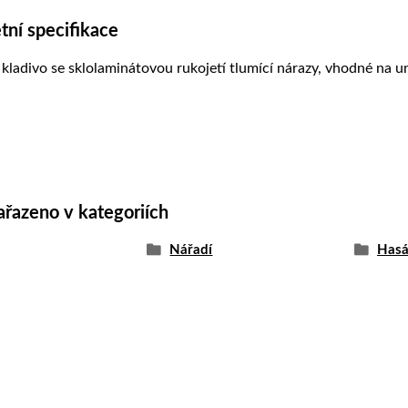
ní specifikace
kladivo se sklolaminátovou rukojetí tlumící nárazy, vhodné na un
ařazeno v kategoriích
Nářadí
Hasák