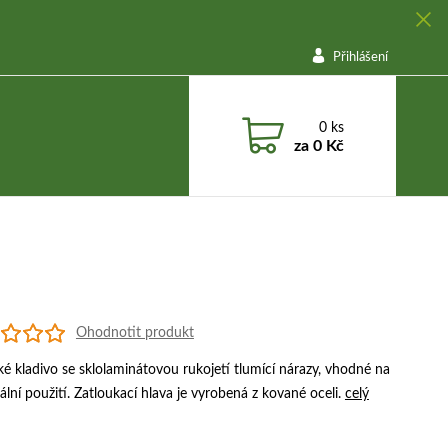
Přihlášení
0
ks
za
0 Kč
Ohodnotit produkt
é kladivo se sklolaminátovou rukojetí tlumící nárazy, vhodné na
ální použití. Zatloukací hlava je vyrobená z kované oceli.
celý