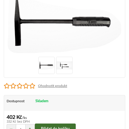
Ohodnotit produkt
Dostupnost
Skladem
402 Kč
/
ks
332 Kč
bez DPH