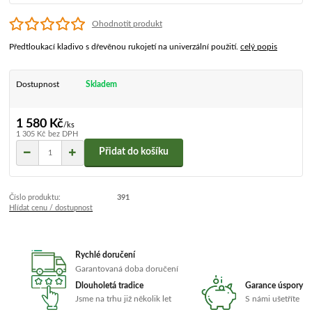
Ohodnotit produkt
Předtloukací kladivo s dřevěnou rukojetí na univerzální použití.
celý popis
Dostupnost
Skladem
1 580 Kč
/
ks
1 305 Kč
bez DPH
Přidat do košíku
Číslo produktu:
391
Hlídat cenu / dostupnost
Rychlé doručení
Garantovaná doba doručení
Dlouholetá tradice
Garance úspory
Jsme na trhu již několik let
S námi ušetříte