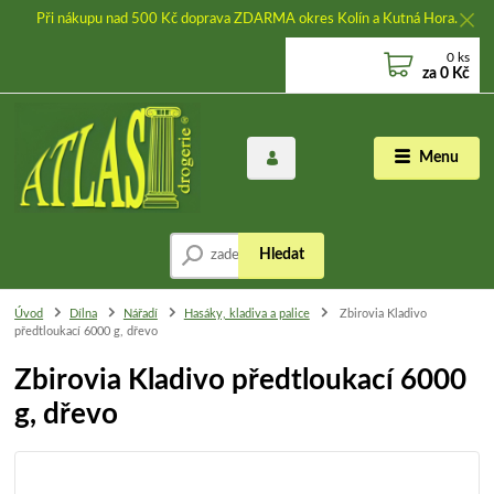
Při nákupu nad 500 Kč doprava ZDARMA okres Kolín a Kutná Hora.
0
ks
za
0 Kč
Menu
Hledat
Úvod
Dílna
Nářadí
Hasáky, kladiva a palice
Zbirovia Kladivo
předtloukací 6000 g, dřevo
Zbirovia Kladivo předtloukací 6000
g, dřevo