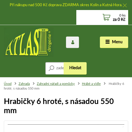
Při nákupu nad 500 Kč doprava ZDARMA okres Kolín a Kutná Hora.
0
ks
za
0 Kč
Menu
Hledat
Úvod
Zahrada
Zahradní nářadí a pomůcky
Hrábě a vidle
Hrabičky 6
hroté, s násadou 550 mm
Hrabičky 6 hroté, s násadou 550
mm