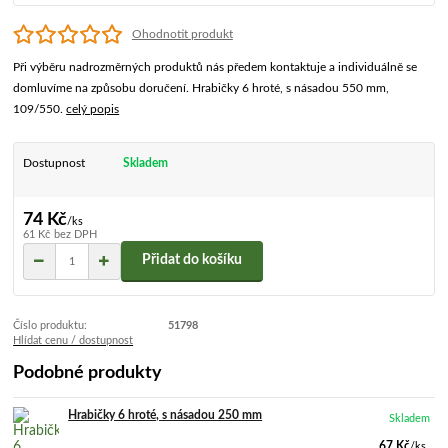
Ohodnotit produkt
Při výběru nadrozměrných produktů nás předem kontaktuje a individuálně se
domluvíme na způsobu doručení. Hrabičky 6 hroté, s násadou 550 mm,
109/550.
celý popis
Dostupnost
Skladem
74 Kč
/
ks
61 Kč
bez DPH
Přidat do košíku
Číslo produktu:
51798
Hlídat cenu / dostupnost
Podobné produkty
Hrabičky 6 hroté, s násadou 250 mm
Skladem
67 Kč
/
ks