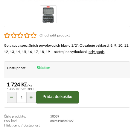
Ohodnotit produkt
Gola sada speciálních povolovacích hlavic 1/2". Obsahuje velikosti: 8, 9, 10, 11,
12, 13, 14, 15, 16, 17, 18, 19 + nástroj na vytloukání.
celý popis
Dostupnost
Skladem
1 724 Kč
/
ks
1 425 Kč
bez DPH
Přidat do košíku
Číslo produktu:
50539
EAN kód:
8595190560127
Hlídat cenu / dostupnost