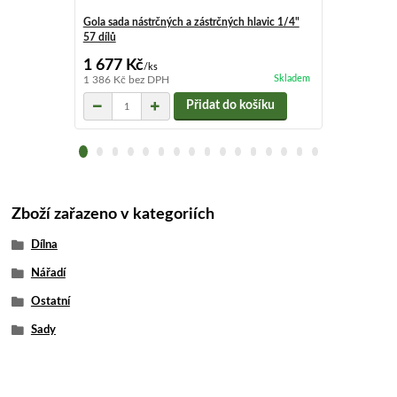
Gola sada nástrčných a zástrčných hlavic 1/4"
Gola sada nás
57 dílů
1/2", 25 dílů
1 677 Kč
2 236 Kč
/
ks
/
Skladem
1 386 Kč
bez DPH
1 848 Kč
bez
Přidat do košíku
Zboží zařazeno v kategoriích
Dílna
Nářadí
Ostatní
Sady