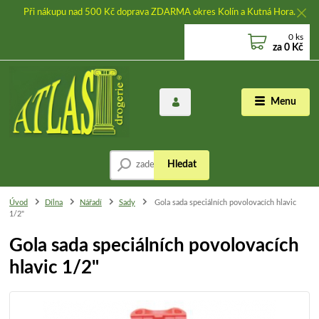
Při nákupu nad 500 Kč doprava ZDARMA okres Kolín a Kutná Hora.
0
ks
za
0 Kč
Menu
Hledat
Úvod
Dílna
Nářadí
Sady
Gola sada speciálních povolovacích hlavic
1/2"
Gola sada speciálních povolovacích
hlavic 1/2"