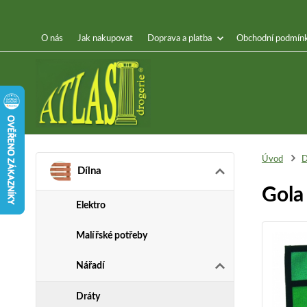
O nás
Jak nakupovat
Doprava a platba
Obchodní podmín
Úvod
D
Dílna
Gola
Elektro
Malířské potřeby
Nářadí
Dráty