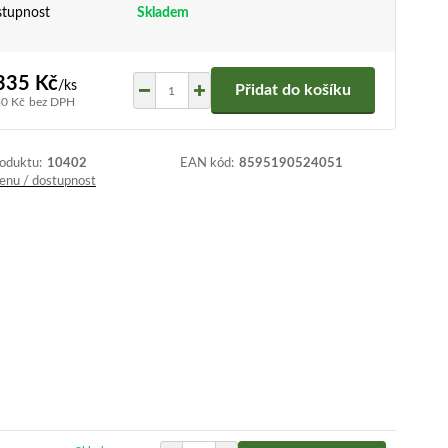
tupnost
Skladem
335 Kč
/
ks
Přidat do košíku
30 Kč
bez DPH
roduktu:
10402
EAN kód:
8595190524051
cenu / dostupnost