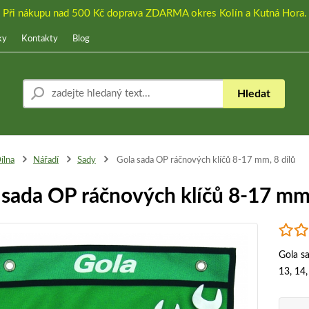
Při nákupu nad 500 Kč doprava ZDARMA okres Kolín a Kutná Hora.
ky
Kontakty
Blog
Hledat
ílna
Nářadí
Sady
Gola sada OP ráčnových klíčů 8-17 mm, 8 dílů
 sada OP ráčnových klíčů 8-17 mm,
Gola sa
13, 14