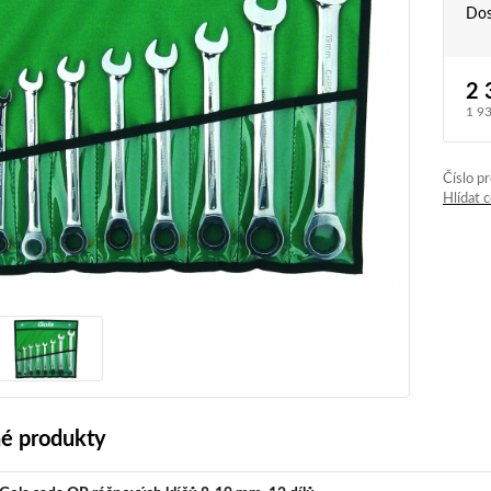
Dos
2 
1 9
Číslo p
Hlídat 
é produkty