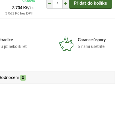
Skladem
Přidat do košíku
3 704 Kč
/
ks
3 061 Kč
bez DPH
 tradice
Garance úspory
 již několik let
S námi ušetříte
Hodnocení
0