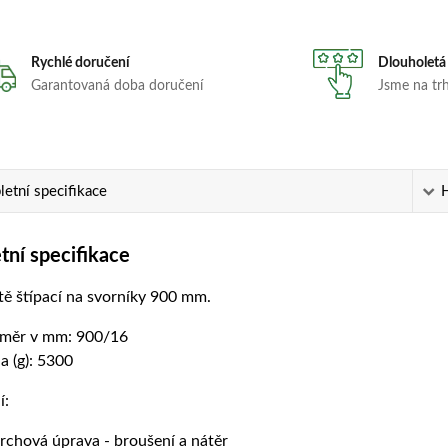
Rychlé doručení
Dlouholetá
Garantovaná doba doručení
Jsme na trhu
etní specifikace
ní specifikace
tě štípací na svorníky 900 mm.
měr v mm: 900/16
a (g): 5300
í:
rchová úprava - broušení a nátěr