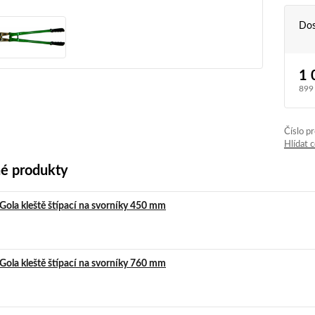
Dos
1 
899
Číslo p
Hlídat 
é produkty
Gola kleště štípací na svorníky 450 mm
Gola kleště štípací na svorníky 760 mm