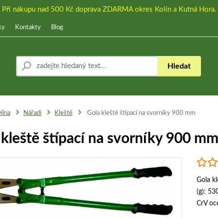
Při nákupu nad 500 Kč doprava ZDARMA okres Kolín a Kutná Hora.
ky
Kontakty
Blog
Hledat
ílna
Nářadí
Kleště
Gola kleště štípací na svorníky 900 mm
 kleště štípací na svorníky 900 m
Gola k
(g): 53
CrV oc