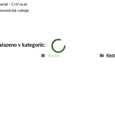
eriál - CrV ocel
onomická rukoje
ařazeno v kategoriích
Nářadí
Kleš