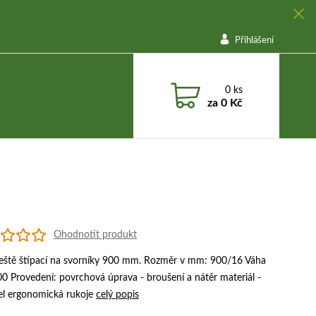
Přihlášení
0
ks
za
0 Kč
m
Ohodnotit produkt
leště štípací na svorníky 900 mm. Rozměr v mm: 900/16 Váha
00 Provedení: povrchová úprava - broušení a nátěr materiál -
el ergonomická rukoje
celý popis