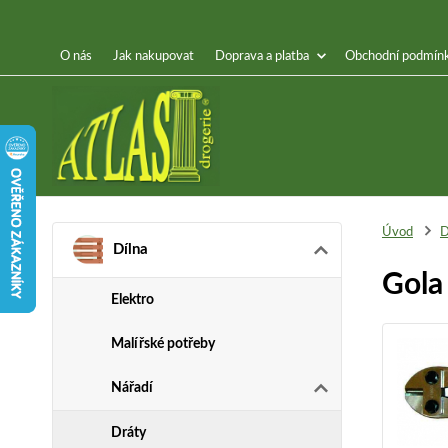
O nás
Jak nakupovat
Doprava a platba
Obchodní podmín
Úvod
D
Dílna
Gola
Elektro
Malířské potřeby
Nářadí
Dráty