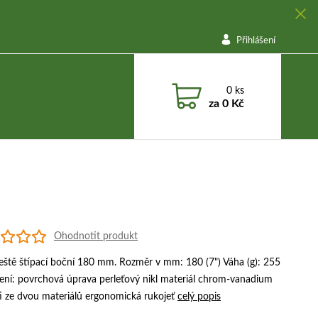
Přihlášení
0
ks
za
0 Kč
Ohodnotit produkt
leště štípací boční 180 mm. Rozměr v mm: 180 (7") Váha (g): 255
ení: povrchová úprava perleťový nikl materiál chrom-vanadium
ti ze dvou materiálů ergonomická rukojeť
celý popis