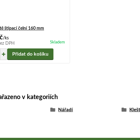
ště štípací čelní 160 mm
č
/
ks
Skladem
ez DPH
Přidat do košíku
ařazeno v kategoriích
Nářadí
Kleš