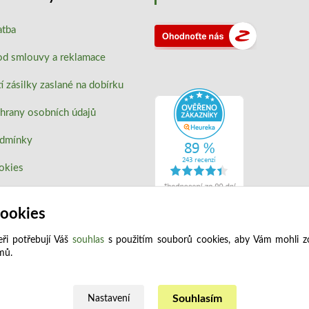
atba
od smlouvy a reklamace
 zásilky zaslané na dobírku
hrany osobních údajů
odmínky
okies
cookies
ři potřebují Váš
souhlas
s použitím souborů cookies, aby Vám mohli z
jmů.
Upravit sběr cookies.
Souhlasím
Nastavení