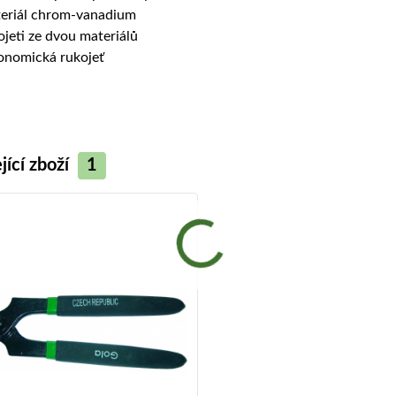
eriál chrom-vanadium
ojeti ze dvou materiálů
onomická rukojeť
jící zboží
1