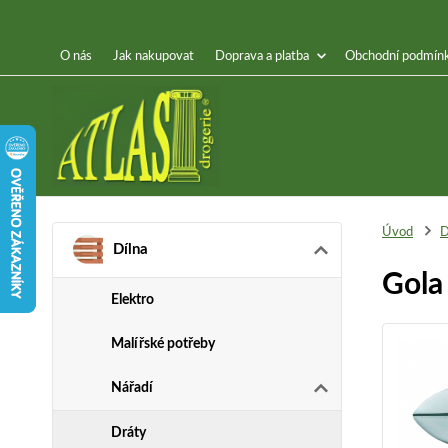
O nás
Jak nakupovat
Doprava a platba
Obchodní podmín
Úvod
D
Dílna
Gola
Elektro
Malířské potřeby
Nářadí
Dráty