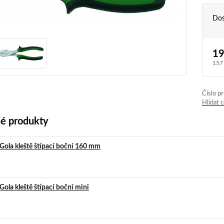
Dos
19
157
Číslo p
Hlídat 
é produkty
Gola kleště štípací boční 160 mm
Gola kleště štípací boční mini