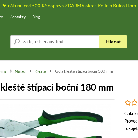
Při nákupu nad 500 Kč doprava ZDARMA okres Kolín a Kutná Hora.
ky
Kontakty
Blog
Hledat
ílna
Nářadí
Kleště
Gola kleště štípací boční 180 mm
 kleště štípací boční 180 mm
Gola k
Proved
rukoje