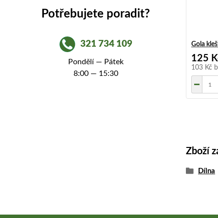
Potřebujete poradit?
321 734 109
Gola kle
125 K
Pondělí — Pátek
103 Kč
b
8:00 — 15:30
Zboží z
Dílna