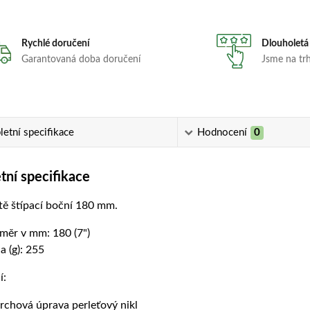
Rychlé doručení
Dlouholetá
Garantovaná doba doručení
Jsme na trhu
etní specifikace
Hodnocení
0
ní specifikace
tě štípací boční 180 mm.
měr v mm: 180 (7")
a (g): 255
í:
rchová úprava perleťový nikl