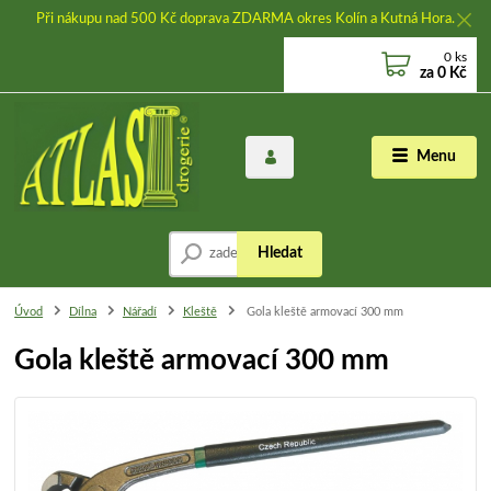
Při nákupu nad 500 Kč doprava ZDARMA okres Kolín a Kutná Hora.
0
ks
za
0 Kč
Menu
Hledat
Úvod
Dílna
Nářadí
Kleště
Gola kleště armovací 300 mm
Gola kleště armovací 300 mm