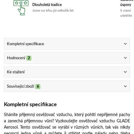
Dlouholetá tradice
úspory
Jsme na trhu již několik let
S námi
ušetříte
Kompletní specifikace
Hodnocení
2
Ke stažení
Související zboží
6
Kompletní specifikace
Sháníte příjemný osvěžovač vzduchu, který pohltí nepříjemné pachy
a zanechá příjemnou vůni? Vyzkoušejte osvěžovač vzduchu GLADE
Aerosol. Tento osvěžovač se vyrábí v různých vůních, tak vás nikdy
neomrzí jedna vůně a můžete ji střídat podle nálady nebo třeba