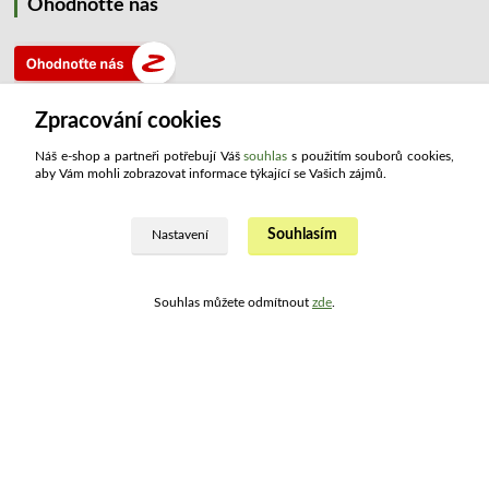
Ohodnoťte nás
Zpracování cookies
Náš e-shop a partneři potřebují Váš
souhlas
s použitím souborů cookies,
aby Vám mohli zobrazovat informace týkající se Vašich zájmů.
Kontakty
Souhlasím
ATLAS drogerie ®
Nastavení
+420 321 734 109
Souhlas můžete odmítnout
zde
.
(Po - Pá, 8:00 - 15:30)
info@atlashop.cz