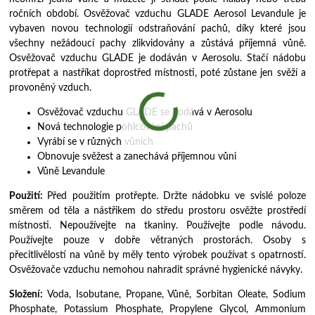
ročních období. Osvěžovač vzduchu GLADE Aerosol Levandule je
vybaven novou technologií odstraňování pachů, díky které jsou
všechny nežádoucí pachy zlikvidovány a zůstává příjemná vůně.
Osvěžovač vzduchu GLADE je dodáván v Aerosolu. Stačí nádobu
protřepat a nastříkat doprostřed místnosti, poté zůstane jen svěží a
provoněný vzduch.
Osvěžovač vzduchu GLADE se dodává v Aerosolu
Nová technologie pohlcování pachů
Vyrábí se v různých vůních
Obnovuje svěžest a zanechává příjemnou vůni
Vůně Levandule
Použití:
Před použitím protřepte. Držte nádobku ve svislé poloze
směrem od těla a nástřikem do středu prostoru osvěžte prostředí
místnosti. Nepoužívejte na tkaniny. Používejte podle návodu.
Používejte pouze v dobře větraných prostorách. Osoby s
přecitlivělostí na vůně by měly tento výrobek používat s opatrností.
Osvěžovače vzduchu nemohou nahradit správné hygienické návyky.
Složení:
Voda, Isobutane, Propane, Vůně, Sorbitan Oleate, Sodium
Phosphate, Potassium Phosphate, Propylene Glycol, Ammonium