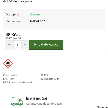
GLADE Ae...
celý popis
Dostupnost
Skladem
Měrná cena
160,93 Kč / l
48 Kč
/
ks
40 Kč
bez DPH
Přidat do košíku
Číslo produktu:
22935
EAN kód:
8711800112344
Hlídat cenu / dostupnost
Rychlé doručení
Garantovaná doba doručení
Garance