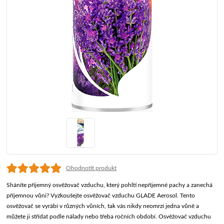
Ohodnotit produkt
Sháníte příjemný osvěžovač vzduchu, který pohltí nepříjemné pachy a zanechá
příjemnou vůni? Vyzkoušejte osvěžovač vzduchu GLADE Aerosol. Tento
osvěžovač se vyrábí v různých vůních, tak vás nikdy neomrzí jedna vůně a
můžete ji střídat podle nálady nebo třeba ročních období. Osvěžovač vzduchu