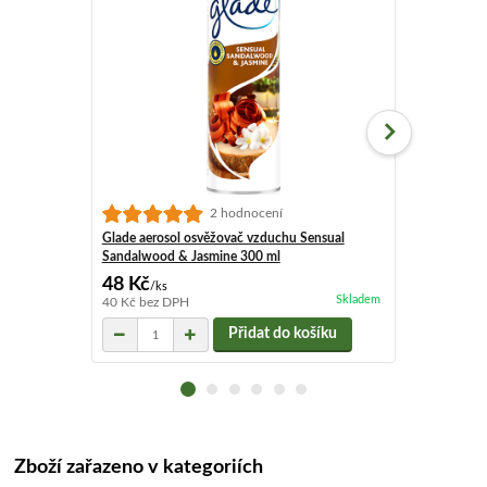
2 hodnocení
Glade aerosol osvěžovač vzduchu Sensual
Glade aerosol
Sandalwood & Jasmine 300 ml
Cherry & Peo
48 Kč
48 Kč
/
ks
/
ks
Skladem
40 Kč
bez DPH
40 Kč
bez DP
Přidat do košíku
Zboží zařazeno v kategoriích