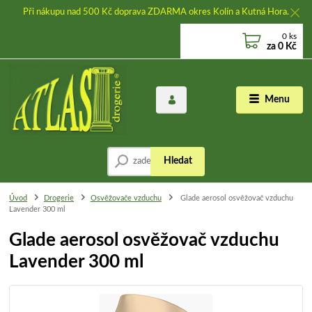
Při nákupu nad 500 Kč doprava ZDARMA okres Kolín a Kutná Hora.
0
ks
za
0 Kč
Menu
Hledat
Úvod
Drogerie
Osvěžovače vzduchu
Glade aerosol osvěžovač vzduchu
Lavender 300 ml
Glade aerosol osvěžovač vzduchu
Lavender 300 ml