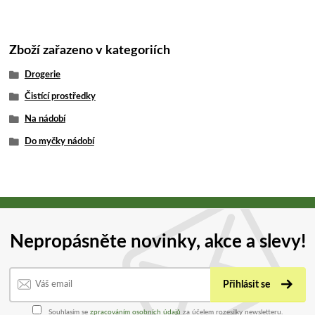
Zboží zařazeno v kategoriích
Drogerie
Čistící prostředky
Na nádobí
Do myčky nádobí
Nepropásněte novinky, akce a slevy!
Přihlásit se
Souhlasím se
zpracováním osobních údajů
za účelem rozesílky newsletteru.