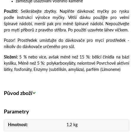
zamezuje usazování vodního kamene
Použití:
Seškrábejte zbytky. Naplňte dávkovač myčky po rysku
podle instrukcí výrobce myčky. Větší dávku použijte pro velmi
špinavé nádobí, menší pak pro méně špinavé nádobí. Nepoužívejte
pro mytí příborů z pravého stříbra. Po použití uzavřete láhev víčkem.
Pozor! Prostředek umísťujte do dávkovače pro mycí prostředek -
nikoliv do dávkovače určeného pro sůl.
Složení:
5 % nebo více, avšak méně než 15 %: bělicí činidla na bázi
kyslíku, Méně než 5 %: polykarboxyláty, neiontové Povrchově aktivní
látky, fosfonáty, Enzymy (subtilisin, amyláza), parfém (Limonene)
Původ zboží
Parametry
Hmotnost
1,2 kg