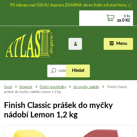
Při nákupu nad 500 Kč doprava ZDARMA okres Kolín a Kutná Hora.
0
ks
za
0 Kč
Menu
Hledat
Úvod
Drogerie
Čistící prostředky
Do myčky nádobí
Finish Classic
prášek do myčky nádobí Lemon 1,2 kg
Finish Classic prášek do myčky
nádobí Lemon 1,2 kg