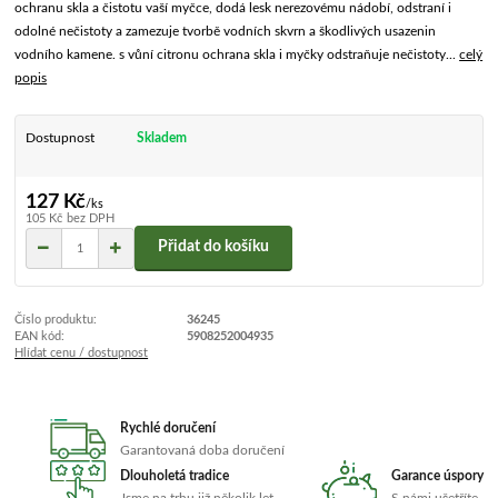
ochranu skla a čistotu vaší myčce, dodá lesk nerezovému nádobí, odstraní i
odolné nečistoty a zamezuje tvorbě vodních skvrn a škodlivých usazenin
vodního kamene. s vůní citronu ochrana skla i myčky odstraňuje nečistoty...
celý
popis
Dostupnost
Skladem
127 Kč
/
ks
105 Kč
bez DPH
Přidat do košíku
Číslo produktu:
36245
EAN kód:
5908252004935
Hlídat cenu / dostupnost
Rychlé doručení
Garantovaná doba doručení
Dlouholetá tradice
Garance úspory
Jsme na trhu již několik let
S námi ušetříte