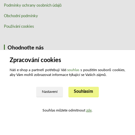
Podmínky ochrany osobních údajů
Obchodní podmínky
Používání cookies
Ohodnoťte nás
Zpracování cookies
Náš e-shop a partneři potřebují Váš
souhlas
s použitím souborů cookies,
aby Vám mohli zobrazovat informace týkající se Vašich zájmů.
Souhlasím
Nastavení
Kontakty
Souhlas můžete odmítnout
zde
.
ATLAS drogerie ®
+420 321 734 109
(Po - Pá, 8:00 - 15:30)