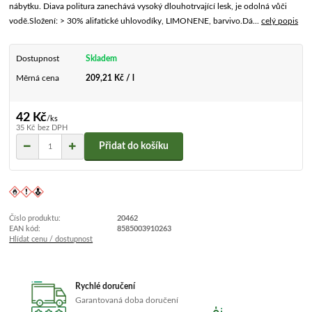
nábytku. Diava politura zanechává vysoký dlouhotrvající lesk, je odolná vůči
vodě.Složení: > 30% alifatické uhlovodíky, LIMONENE, barvivo.Dá...
celý popis
Dostupnost
Skladem
Měrná cena
209,21 Kč / l
42 Kč
/
ks
35 Kč
bez DPH
Přidat do košíku
Číslo produktu:
20462
EAN kód:
8585003910263
Hlídat cenu / dostupnost
Rychlé doručení
Garantovaná doba doručení