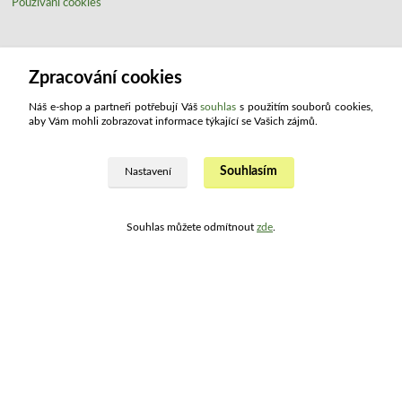
Používání cookies
Ohodnoťte nás
Zpracování cookies
Náš e-shop a partneři potřebují Váš
souhlas
s použitím souborů cookies,
aby Vám mohli zobrazovat informace týkající se Vašich zájmů.
Souhlasím
Nastavení
Kontakty
Souhlas můžete odmítnout
zde
.
ATLAS drogerie ®
+420 321 734 109
(Po - Pá, 8:00 - 15:30)
info@atlashop.cz