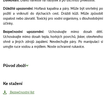
Dávkování:
Diavu naneste na nábytek a po uschnutí přeleštěte.
Důležité upozornění:
Hořlavá kapalina a páry. Může být smrtelný po
požití a vniknutí do dýchacích cest. Dráždí kůži. Může způsobit
ospalost nebo závratě. Toxický pro vodní organismy, s dlouhodobými
účinky.
Bezpečnostní upozornění:
Uchovávajte mimo dosah dětí.
Uchovávajte mimo dosah tepla, horkých povrchů, jisker, otevřeného
ohně a jiných zdrojů zapálení. Nevdechujte páry. Po manipulaci si
umyjte ruce vodou a mýdlem. Noste ochranné rukavice.
Původ zboží
Ke stažení
Bezpečnostní list