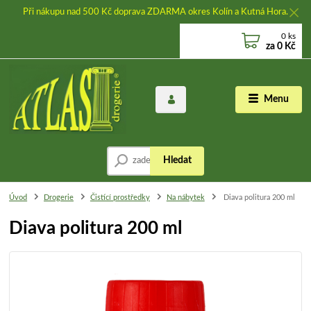
Při nákupu nad 500 Kč doprava ZDARMA okres Kolín a Kutná Hora.
0
ks
za
0 Kč
Menu
Hledat
Úvod
Drogerie
Čistící prostředky
Na nábytek
Diava politura 200 ml
Diava politura 200 ml