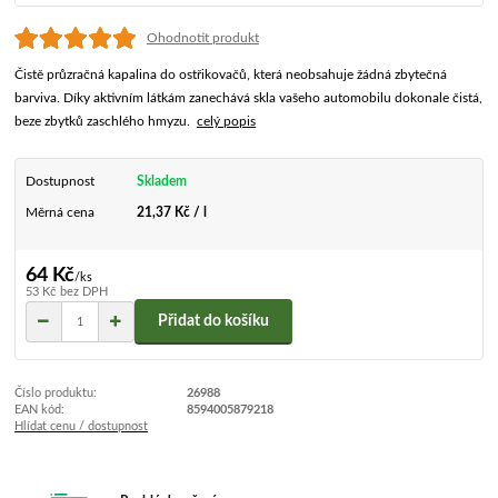
Ohodnotit produkt
Čistě průzračná kapalina do ostřikovačů, která neobsahuje žádná zbytečná
barviva. Díky aktivním látkám zanechává skla vašeho automobilu dokonale čistá,
beze zbytků zaschlého hmyzu.
celý popis
Dostupnost
Skladem
Měrná cena
21,37 Kč / l
64 Kč
/
ks
53 Kč
bez DPH
Přidat do košíku
Číslo produktu:
26988
EAN kód:
8594005879218
Hlídat cenu / dostupnost