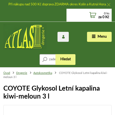
Při nákupu nad 500 Kč doprava ZDARMA okres Kolín a Kutná Hora.
0
ks
za
0 Kč
Menu
Hledat
Úvod
Drogerie
Autokosmetika
COYOTE Glykosol Letní kapalina kiwi-
meloun 3 l
COYOTE Glykosol Letní kapalina
kiwi-meloun 3 l