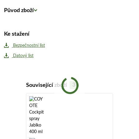
Původ zboží
Ke stažení
Bezpečnostní list
Datový list
Související zboží
3