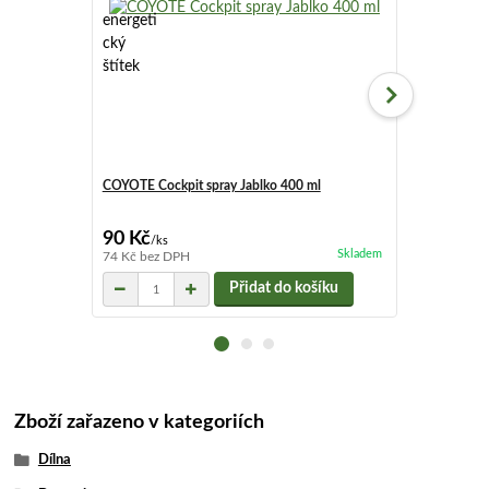
COYOTE Cockpit spray Jablko 400 ml
COYOTE Cockp
90 Kč
90 Kč
/
ks
/
ks
Skladem
74 Kč
bez DPH
74 Kč
bez DP
Přidat do košíku
Zboží zařazeno v kategoriích
Dílna