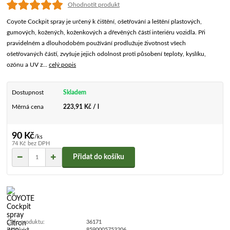
Ohodnotit produkt
Coyote Cockpit spray je určený k čištění, ošetřování a leštění plastových,
gumových, kožených, koženkových a dřevěných částí interiéru vozidla. Při
pravidelném a dlouhodobém používání prodlužuje životnost všech
ošetřovaných částí, zvyšuje jejich odolnost proti působení teploty, kyslíku,
ozónu a UV z...
celý popis
Dostupnost
Skladem
Měrná cena
223,91 Kč / l
90 Kč
/
ks
74 Kč
bez DPH
Přidat do košíku
Číslo produktu:
36171
EAN kód:
8590005753206