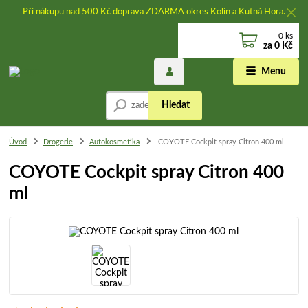
Při nákupu nad 500 Kč doprava ZDARMA okres Kolín a Kutná Hora.
0
ks
za
0 Kč
Menu
Hledat
Úvod
Drogerie
Autokosmetika
COYOTE Cockpit spray Citron 400 ml
COYOTE Cockpit spray Citron 400
ml