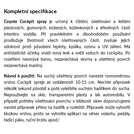
Kompletní specifikace
Coyote Cockpit spray
je určený k čištění, ošetřování a leštění
plastových, gumových, kožených, koženkových a dřevěných částí
interiéru vozidla. Při pravidelném a dlouhodobém používání
prodlužuje životnost všech ošetřovaných částí, zvyšuje jejich
odolnost proti působení teploty, kyslíku, ozónu a UV záření. Má
antistatické účinky, vnáší nový lesk a svěží vzduch do cockpitu. Po
rozetření nesmývá barvu, nezanechává skvrny a ošetřený povrch
nezanechává mastný.
Návod k použití:
Na suchý ošetřený povrch naneste rovnoměrnou
vrstvu Cockpit spreje ze vzdálenosti 10-15 cm. Nechte přípravek
několik sekund působit a poté vyleštěte suchým hadříkem do sucha.
Nepoužívejte na sklo, transparentní plasty a lak automobilu. V
případě potřeby ošetřování povrchu v blízkosti oken doporučujeme
nanést přípravek přímo na hadřík a rozleštit. Přípravek může vytvořit
kluzkou vrstvu, proto se vyhněte aplikaci na věnec volantu, pedály,
řadicí páku, ruční brzdu apod.!