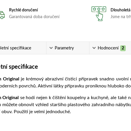
Rychlé doručení
Dlouholetá
Garantovaná doba doručení
Jsme na trhu
etní specifikace
Parametry
Hodnocení
2
ní specifikace
m Original
je krémový abrazivní čisticí přípravek snadno uvolní 
derních povrchů. Aktivní látky přípravku proniknou hluboko do sk
m Original
se hodí nejen k čištění koupelny a kuchyně, ale také n
 můžete obnovit vzhled staršího plastového zahradního nábytku,
 obuv. Použití je velmi jednoduché.