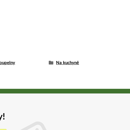
oupelny
Na kuchyně
y!