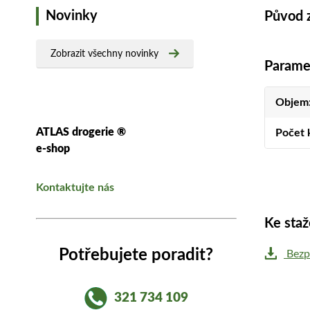
Novinky
Původ 
Zobrazit všechny novinky
Parame
Objem
ATLAS drogerie ®
Počet k
e-shop
Kontaktujte nás
Ke staž
Potřebujete poradit?
Bezpe
321 734 109