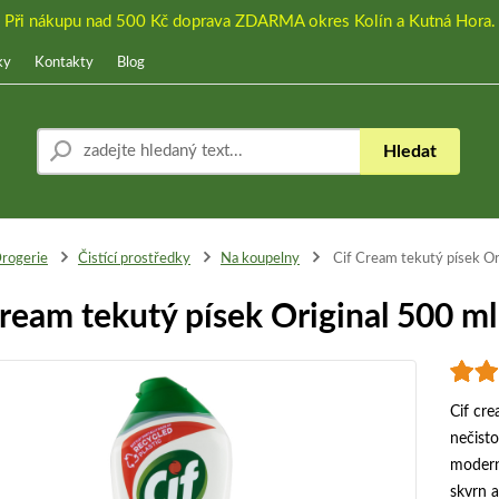
Při nákupu nad 500 Kč doprava ZDARMA okres Kolín a Kutná Hora.
ky
Kontakty
Blog
Hledat
rogerie
Čistící prostředky
Na koupelny
Cif Cream tekutý písek Or
Cream tekutý písek Original 500 ml
Cif cre
nečisto
modern
skvrn a