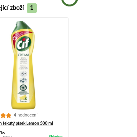
jící zboží
1
4 hodnocení
m tekutý písek Lemon 500 ml
/
ks