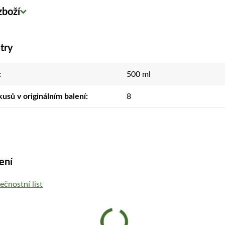
zboží
try
500 ml
usů v originálním balení
8
ení
čnostní list