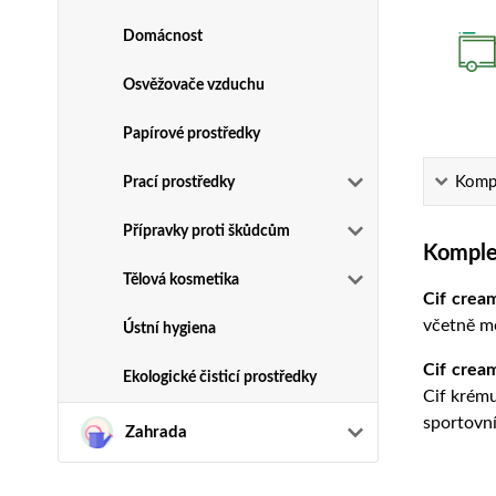
Domácnost
Osvěžovače vzduchu
Papírové prostředky
Kompl
Prací prostředky
Přípravky proti škůdcům
Komplet
Tělová kosmetika
Cif crea
včetně mo
Ústní hygiena
Cif crea
Ekologické čisticí prostředky
Cif krému
sportovní
Zahrada