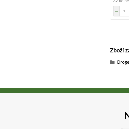
32 Kč
be
Zboží z
Droge
N