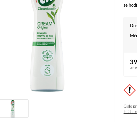
se hodí
Dos
Měr
39
32 
Číslo p
Hlídat 