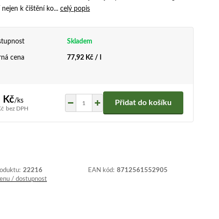
 nejen k čištění ko...
celý popis
tupnost
Skladem
ná cena
77,92 Kč / l
 Kč
/
ks
Přidat do košíku
Kč
bez DPH
roduktu:
22216
EAN kód:
8712561552905
cenu / dostupnost