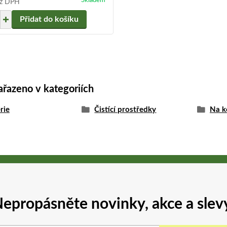
Skladem
z DPH
Přidat do košíku
ařazeno v kategoriích
rie
Čistící prostředky
Na k
epropásněte novinky, akce a slev