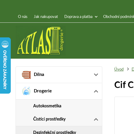
O nás
Jak nakupovat
Doprava a platba
Obchodní podmín
Úvod
D
Dílna
Cif 
Drogerie
Autokosmetika
Čistící prostředky
Dezinfekční prostředky