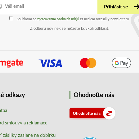
Přihlásit se
Souhlasím se
zpracováním osobních údajů
za účelem rozesílky newsletteru.
Z odběru novinek se můžete kdykoli odhlásit.
é odkazy
Ohodnoťte nás
atba
od smlouvy a reklamace
 zásilky zaslané na dobírku