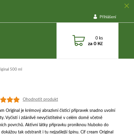
Přihlášení
0
ks
za
0 Kč
iginal 500 ml
Ohodnotit produkt
am Original je krémový abrazivní čisticí přípravek snadno uvolní
ty. Vyčistí i zdánlivě nevyčistitelné v celém domě včetně
ích povrchů. Aktivní látky přípravku proniknou hluboko do
 dokážou tak odstranit i tu nejzašlejší špínu. Cif cream Original