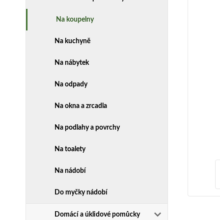
Na koupelny
Na kuchyně
Na nábytek
Na odpady
Na okna a zrcadla
Na podlahy a povrchy
Na toalety
Na nádobí
Do myčky nádobí
Domácí a úklidové pomůcky