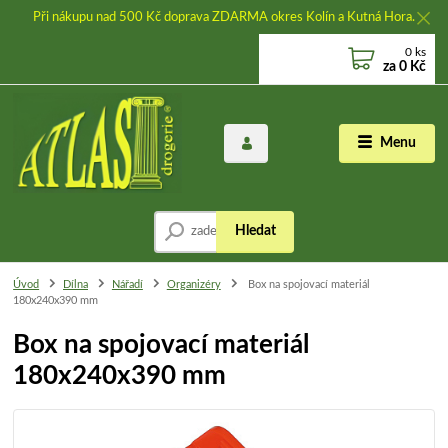
Při nákupu nad 500 Kč doprava ZDARMA okres Kolín a Kutná Hora.
0
ks
za
0 Kč
Menu
Hledat
Úvod
Dílna
Nářadí
Organizéry
Box na spojovací materiál
180x240x390 mm
Box na spojovací materiál
180x240x390 mm