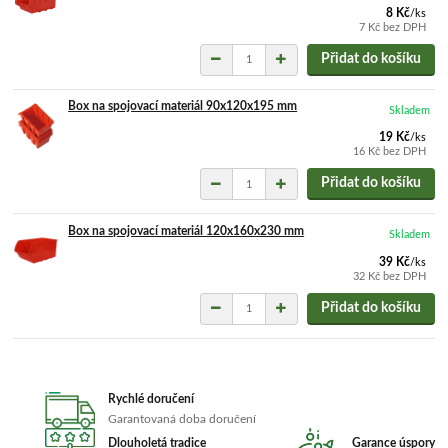
8 Kč
/
ks
7 Kč
bez DPH
Přidat do košíku
Box na spojovací materiál 90x120x195 mm
Skladem
19 Kč
/
ks
16 Kč
bez DPH
Přidat do košíku
Box na spojovací materiál 120x160x230 mm
Skladem
39 Kč
/
ks
32 Kč
bez DPH
Přidat do košíku
Rychlé doručení
Garantovaná doba doručení
Dlouholetá tradice
Garance úspory