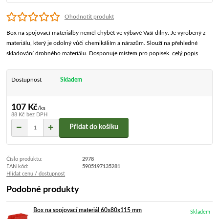
Ohodnotit produkt
Box na spojovací materiálby neměl chybět ve výbavě Vaší dílny. Je vyrobený z
materiálu, který je odolný vůči chemikáliím a nárazům. Slouží na přehledné
skladování drobného materiálu. Dosponuje místem pro popisek.
celý popis
Dostupnost
Skladem
107 Kč
/
ks
88 Kč
bez DPH
Přidat do košíku
Číslo produktu:
2978
EAN kód:
5905197135281
Hlídat cenu / dostupnost
Podobné produkty
Box na spojovací materiál 60x80x115 mm
Skladem