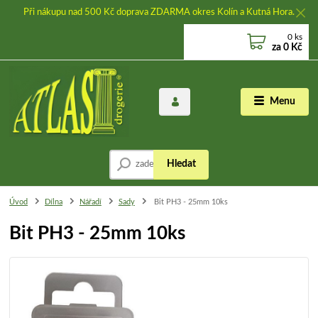
Při nákupu nad 500 Kč doprava ZDARMA okres Kolín a Kutná Hora.
0
ks
za
0 Kč
Menu
Hledat
Úvod
Dílna
Nářadí
Sady
Bit PH3 - 25mm 10ks
Bit PH3 - 25mm 10ks