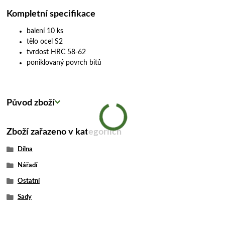
Kompletní specifikace
balení 10 ks
tělo ocel S2
tvrdost HRC 58-62
poniklovaný povrch bitů
Původ zboží
Zboží zařazeno v kategoriích
Dílna
Nářadí
Ostatní
Sady