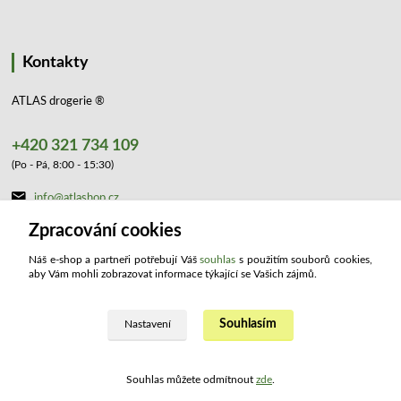
Kontakty
ATLAS drogerie ®
+420 321 734 109
(Po - Pá, 8:00 - 15:30)
info@atlashop.cz
Zpracování cookies
Náš e-shop a partneři potřebují Váš
souhlas
s použitím souborů cookies,
aby Vám mohli zobrazovat informace týkající se Vašich zájmů.
Souhlasím
Upravit sběr cookies.
Nastavení
2023 ATLAS drogerie ®. Všechna práva vyhrazena.
Souhlas můžete odmítnout
zde
.
Vytvořeno na
Eshop-rychle.cz