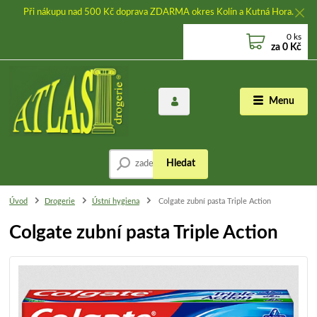
Při nákupu nad 500 Kč doprava ZDARMA okres Kolín a Kutná Hora.
0
ks
za
0 Kč
Menu
Hledat
Úvod
Drogerie
Ústní hygiena
Colgate zubní pasta Triple Action
Colgate zubní pasta Triple Action