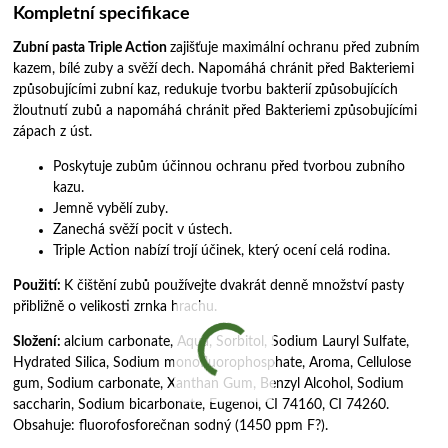
Kompletní specifikace
Zubní pasta Triple Action
zajišťuje maximální ochranu před zubním
kazem, bílé zuby a svěží dech. Napomáhá chránit před Bakteriemi
způsobujícími zubní kaz, redukuje tvorbu bakterií způsobujících
žloutnutí zubů a napomáhá chránit před Bakteriemi způsobujícími
zápach z úst.
Poskytuje zubům účinnou ochranu před tvorbou zubního
kazu.
Jemně vybělí zuby.
Zanechá svěží pocit v ústech.
Triple Action nabízí trojí účinek, který ocení celá rodina.
Použití:
K čištění zubů používejte dvakrát denně množství pasty
přibližně o velikosti zrnka hrachu.
Složení:
alcium carbonate, Aqua, Sorbitol, Sodium Lauryl Sulfate,
Hydrated Silica, Sodium monofluorophosphate, Aroma, Cellulose
gum, Sodium carbonate, Xanthan Gum, Benzyl Alcohol, Sodium
saccharin, Sodium bicarbonate, Eugenol, CI 74160, CI 74260.
Obsahuje: fluorofosforečnan sodný (1450 ppm F?).