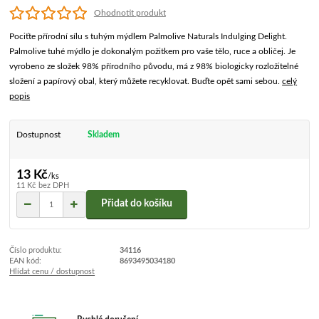
Ohodnotit produkt
Pociťte přírodní sílu s tuhým mýdlem Palmolive Naturals Indulging Delight.
Palmolive tuhé mýdlo je dokonalým požitkem pro vaše tělo, ruce a obličej. Je
vyrobeno ze složek 98% přírodního původu, má z 98% biologicky rozložitelné
složení a papírový obal, který můžete recyklovat. Buďte opět sami sebou.
celý
popis
Dostupnost
Skladem
13 Kč
/
ks
11 Kč
bez DPH
Přidat do košíku
Číslo produktu:
34116
EAN kód:
8693495034180
Hlídat cenu / dostupnost