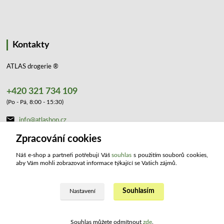
Kontakty
ATLAS drogerie ®
+420 321 734 109
(Po - Pá, 8:00 - 15:30)
info@atlashop.cz
Zpracování cookies
Náš e-shop a partneři potřebují Váš
souhlas
s použitím souborů cookies,
aby Vám mohli zobrazovat informace týkající se Vašich zájmů.
Upravit sběr cookies.
Souhlasím
Nastavení
2023 ATLAS drogerie ®. Všechna práva vyhrazena.
Souhlas můžete odmítnout
zde
.