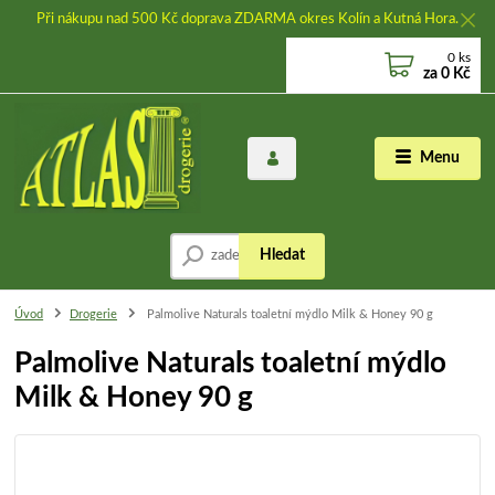
Při nákupu nad 500 Kč doprava ZDARMA okres Kolín a Kutná Hora.
0
ks
za
0 Kč
Menu
Hledat
Úvod
Drogerie
Palmolive Naturals toaletní mýdlo Milk & Honey 90 g
Palmolive Naturals toaletní mýdlo
Milk & Honey 90 g