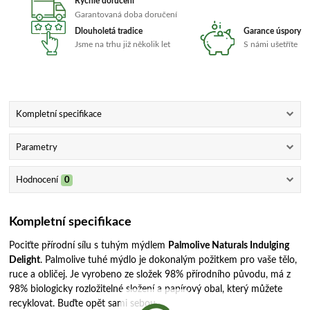
Rychlé doručení
Garantovaná doba doručení
Dlouholetá tradice
Garance úspory
Jsme na trhu již několik let
S námi ušetříte
Kompletní specifikace
Parametry
Hodnocení
0
Kompletní specifikace
Pociťte přírodní sílu s tuhým mýdlem
Palmolive Naturals Indulging
Delight
. Palmolive tuhé mýdlo je dokonalým požitkem pro vaše tělo,
ruce a obličej. Je vyrobeno ze složek 98% přírodního původu, má z
98% biologicky rozložitelné složení a papírový obal, který můžete
recyklovat. Buďte opět sami sebou.