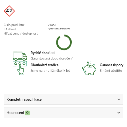
Číslo produktu:
21456
EAN kód:
5000204190403
Hlídat cenu / dostupnost
Rychlé doručení
Garantovaná doba doručení
Dlouholetá tradice
Garance úspory
Jsme na trhu již několik let
S námi ušetříte
Kompletní specifikace
Hodnocení
0