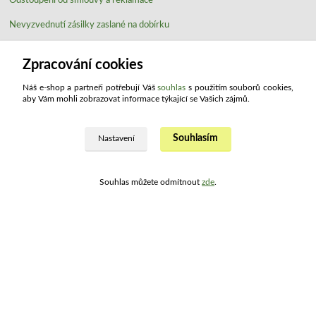
Nevyzvednutí zásilky zaslané na dobírku
Podmínky ochrany osobních údajů
Zpracování cookies
Obchodní podmínky
Náš e-shop a partneři potřebují Váš
souhlas
s použitím souborů cookies,
Používání cookies
aby Vám mohli zobrazovat informace týkající se Vašich zájmů.
Souhlasím
Nastavení
Ohodnoťte nás
Souhlas můžete odmítnout
zde
.
Kontakty
ATLAS drogerie ®