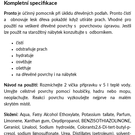
Kompletní specifikace
Pronto
je účinný pomocník při úklidu dřevěných podlah. Pronto čistí
a obnovuje lesk dřeva pokaždé když utíráte prach. Vhodné pro
použití na veškeré dřevěné povrchy s povrchovou úpravou. Jestli
lze použít na starožitný nábytek konzultujte s odborníkem.
čistí
odstraňuje prach
hydratuje
osvěžuje
ošetřuje
na dřevěné povrchy i na nábytek
Návod na použití:
Rozmíchejte 2 víčka přípravku v 5 l teplé vody.
Umyjte celistrvé povrchy pomocí houbičky, hadru nebo mopu,
neoplachujte. Reakci povrchu vyzkoušejte nejprve na malém
skrytém místě.
Složení:
Aqua, Fatty Alcohol Ethoxylate, Potassium tallate, Parfum,
Limonene, Xanthan gum, Oxydipropanol, BENZISOTHIAZOLINONE,
Geraniol, Linalool, Sodium hydroxide, Colorants2,6-Di-tert-butyl-p-
cresol, sodium lignosulfonate, Urea, Distillates (petroleum), solvent-