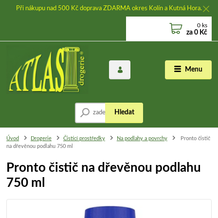
Při nákupu nad 500 Kč doprava ZDARMA okres Kolín a Kutná Hora.
0
ks
za
0 Kč
Menu
Hledat
Úvod
Drogerie
Čistící prostředky
Na podlahy a povrchy
Pronto čistič
na dřevěnou podlahu 750 ml
Pronto čistič na dřevěnou podlahu
750 ml