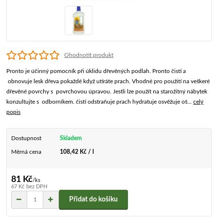
Ohodnotit produkt
Pronto je účinný pomocník při úklidu dřevěných podlah. Pronto čistí a
obnovuje lesk dřeva pokaždé když utíráte prach. Vhodné pro použití na veškeré
dřevěné povrchy s povrchovou úpravou. Jestli lze použít na starožitný nábytek
konzultujte s odborníkem. čistí odstraňuje prach hydratuje osvěžuje oš...
celý
popis
Dostupnost
Skladem
Měrná cena
108,42 Kč / l
81 Kč
/
ks
67 Kč
bez DPH
Přidat do košíku